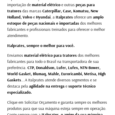
importação de
material elétrico
e outras
peças para
tratores
das marcas
Caterpillar, Case, Komatsu, New
Holland, Volvo
e
Hyundai
, a
Italprates
oferece um
amplo
estoque de peças nacionais e importadas
dos melhores
fabricantes e profissionais treinados para oferecer o melhor
atendimento.
Italprates, sempre o melhor para você.
Enviamos
material elétrico para tratores
dos melhores
fabricantes para todo o Brasil na transportadora de sua
preferência.
CTP, Donaldson, Lufer, Lufex, NTN-Bower,
World Gasket, Blumaq, Mahle, Euroricambi, Metisa, High
Gaskets
….A Italprates atende diversos segmentos e se
destaca pela
agilidade na entrega
e
suporte técnico
especializado.
Clique em Solicitar Orçamento e garanta sempre os melhores
produtos para que sua máquina esteja sempre em operação.
Conte sempre com a
Italprates, o amigo da sua máquina.