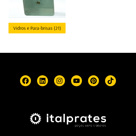
Vidros e Para-brisas
(21)