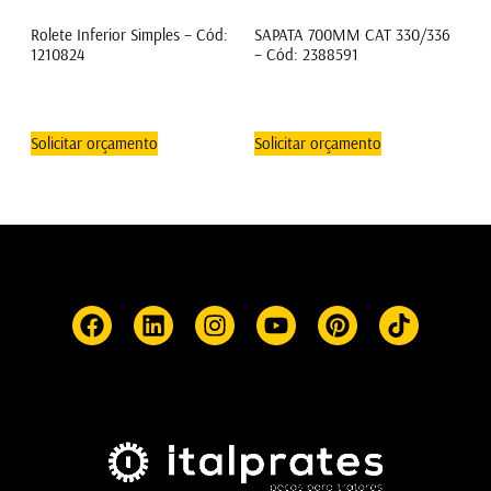
Rolete Inferior Simples – Cód:
SAPATA 700MM CAT 330/336
1210824
– Cód: 2388591
Solicitar orçamento
Solicitar orçamento