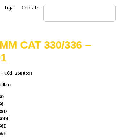
Loja
Contato
MM CAT 330/336 –
91
– Cód: 2388591
illar:
330
336
328D
330DL
336D
336E