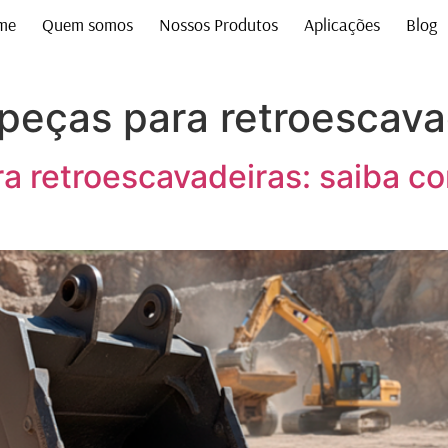
me
Quem somos
Nossos Produtos
Aplicações
Blog
peças para retroescava
a retroescavadeiras: saiba c