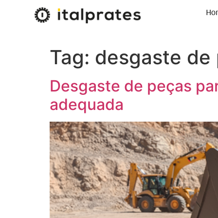
Ho
Tag:
desgaste de 
Desgaste de peças par
adequada