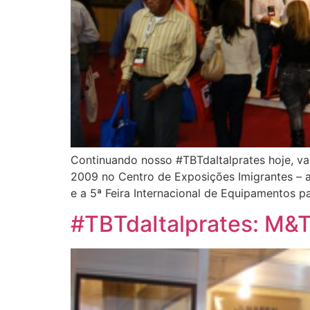
Continuando nosso #TBTdaItalprates hoje, v
2009 no Centro de Exposições Imigrantes – a
e a 5ª Feira Internacional de Equipamentos p
#TBTdaItalprates: M&