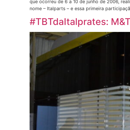
que ocorreu de 6 a 10 de junho de 2006, rea
nome – Italparts – e essa primeira participa
#TBTdaItalprates: M&