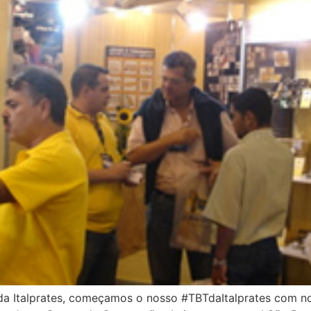
 Italprates, começamos o nosso #TBTdaItalprates com nos