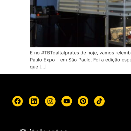
E no #TBTdaItalprates de hoje, vamos relemb
Paulo Expo – em São Paulo. Foi a edição espe
que […]