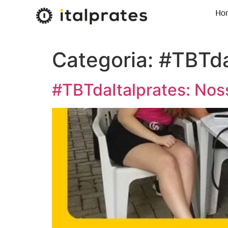
Ho
Categoria:
#TBTda
#TBTdaItalprates: Nos