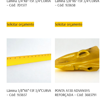
Lâmina 3/4″X8″-15F.3/4″CURVA
Lâmina 5/8″X6″-15F.3/4″CURVA
– Cód: 7D1577
– Cód: 9J3658
Solicitar orçamento
Solicitar orçamento
Lâmina 5/8″X6″-13F.3/4″CURVA
PONTA A130 ADVANSYS
– Cód: 9J3657
REFORÇADA – Cód: 3683791