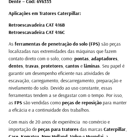
Dente – Cód: 6Y6335
Aplicações em Tratores Caterpillar:
Retroescavadeira CAT 416B
Retroescavadeira CAT 416C
As
ferramentas de penetração do solo
(FPS)
são peças
localizadas nas extremidades das máquinas que fazem
contato direto com o solo, como:
pontas
,
adaptadores
,
dentes
,
travas
,
protetores
,
cantos
e
lâminas
. Seu papel é
garantir um desempenho eficiente nas atividades de
escavação, carregamento, descarregamento, preparação e
nivelamento do solo. Devido ao uso constante, essas
ferramentas tendem a se desgastar com o tempo. Por isso,
as
FPS
são vendidas como
peças de reposição
para manter
a eficácia e a continuidade dos trabalhos.
Com mais de 20 anos de experiência no comércio e
importação de
peças para tratores
das marcas
Caterpillar
,
Case
,
Komatsu
,
New Holland
,
Volvo
e
Hyundai
, a