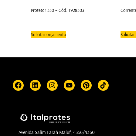
Protetor 330 – Cód: 1928303
Corrent
Solicitar orçamento
Solicita
Avenida Salim Farah Maluf, 4356/4360