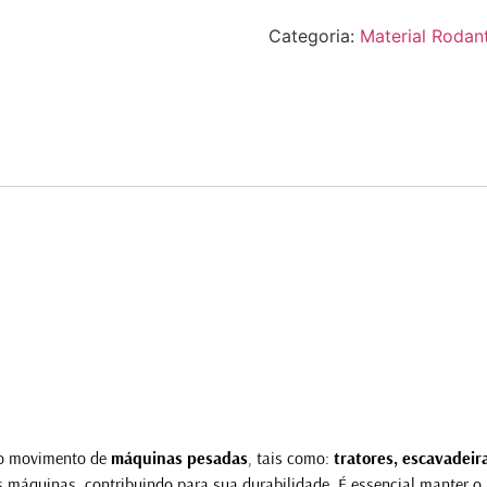
Categoria:
Material Rodan
 o movimento de
máquinas pesadas
, tais como:
tratores, escavadeir
das máquinas, contribuindo para sua durabilidade. É essencial manter 