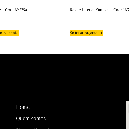
e – Cód: 6Y2754
Rolete Inferior Simples – Cód: 16
r orçamento
Solicitar orçamento
Home
Quem somos