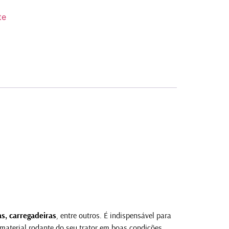
te
as, carregadeiras
, entre outros. É indispensável para
o material rodante do seu trator em boas condições