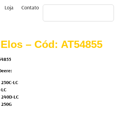
Loja
Contato
 Elos – Cód: AT54855
T54855
Deere:
e 230C-LC
D-LC
e 240D-LC
e 250G