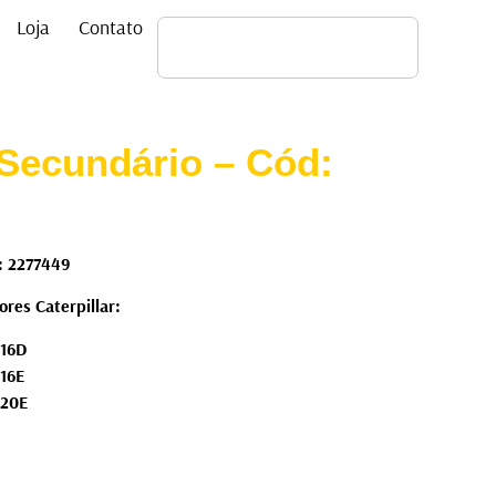
Loja
Contato
 Secundário – Cód:
d: 2277449
res Caterpillar:
416D
416E
420E