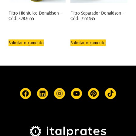
Filtro Hidráulico Donaldson –
Filtro Separador Donaldson –
Cód: 3283655
Cód: P551435
Solicitar orçamento
Solicitar orçamento