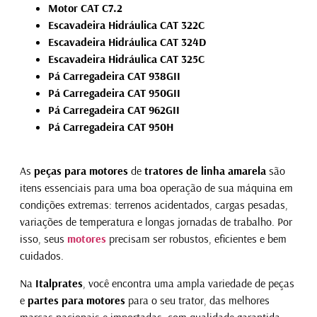
Motor CAT C7.2
Escavadeira Hidráulica CAT 322C
Escavadeira Hidráulica CAT 324D
Escavadeira Hidráulica CAT 325C
Pá Carregadeira CAT 938GII
Pá Carregadeira CAT 950GII
Pá Carregadeira CAT 962GII
Pá Carregadeira CAT 950H
As
peças para motores
de
tratores de linha amarela
são
itens essenciais para uma boa operação de sua máquina em
condições extremas:
terrenos acidentados, cargas pesadas,
variações de temperatura e longas jornadas de trabalho. Por
isso, seus
motores
precisam ser robustos, eficientes e bem
cuidados.
Na
Italprates
, você encontra uma ampla variedade de peças
e
partes para motores
para o seu trator, das melhores
marcas nacionais e importadas, com qualidade garantida