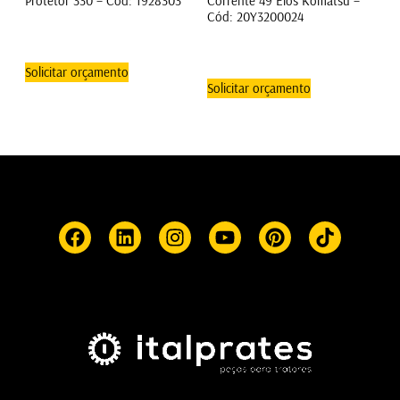
Protetor 330 – Cód: 1928303
Corrente 49 Elos Komatsu –
Cód: 20Y3200024
Solicitar orçamento
Solicitar orçamento